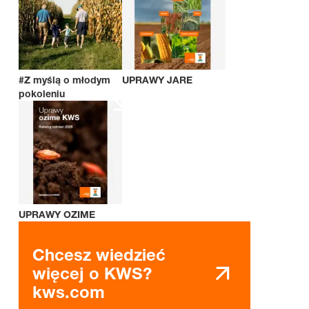
#Z myślą o młodym
UPRAWY JARE
pokoleniu
UPRAWY OZIME
Chcesz wiedzieć
więcej o KWS?
kws.com