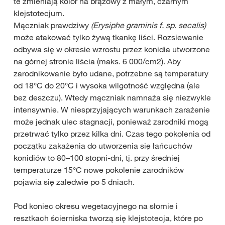
te zmieniają kolor na brązowy z małym, czarnym
klejstotecjum.
Mączniak prawdziwy
(Erysiphe graminis f. sp. secalis)
może atakować tylko żywą tkankę liści. Rozsiewanie
odbywa się w okresie wzrostu przez konidia utworzone
na górnej stronie liścia (maks. 6 000/cm2). Aby
zarodnikowanie było udane, potrzebne są temperatury
od 18°C do 20°C i wysoka wilgotność względna (ale
bez deszczu). Wtedy mączniak namnaża się niezwykle
intensywnie. W niesprzyjających warunkach zarażenie
może jednak ulec stagnacji, ponieważ zarodniki mogą
przetrwać tylko przez kilka dni. Czas tego pokolenia od
początku zakażenia do utworzenia się łańcuchów
konidiów to 80–100 stopni-dni, tj. przy średniej
temperaturze 15°C nowe pokolenie zarodników
pojawia się zaledwie po 5 dniach.
Pod koniec okresu wegetacyjnego na słomie i
resztkach ścierniska tworzą się klejstotecja, które po