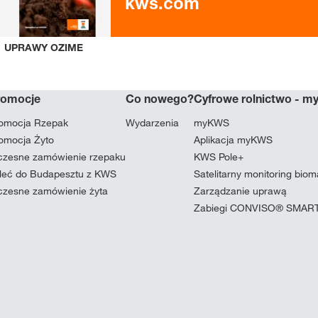
kws.com
UPRAWY OZIME
romocje
Co nowego?
Cyfrowe rolnictwo - 
omocja Rzepak
Wydarzenia
myKWS
omocja Żyto
Aplikacja myKWS
zesne zamówienie rzepaku
KWS Pole+
leć do Budapesztu z KWS
Satelitarny monitoring bio
zesne zamówienie żyta
Zarządzanie uprawą
Zabiegi CONVISO® SMAR