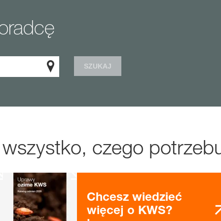
doradcę
SZUKAJ
 wszystko, czego potrzebu
Chcesz wiedzieć
więcej o KWS?