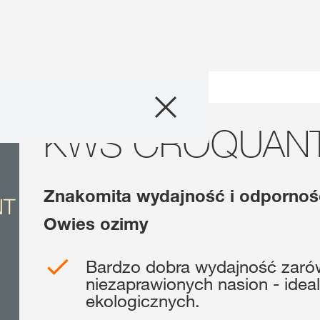
Produkty
ANT
KWS CROQUAN
Doradztwo
Promocje
Znakomita wydajność i odpornoś
Co nowego?
Owies ozimy
Cyfrowe rolnict
Bardzo dobra wydajność zarów
myKWS
niezaprawionych nasion - idea
ekologicznych.
O nas