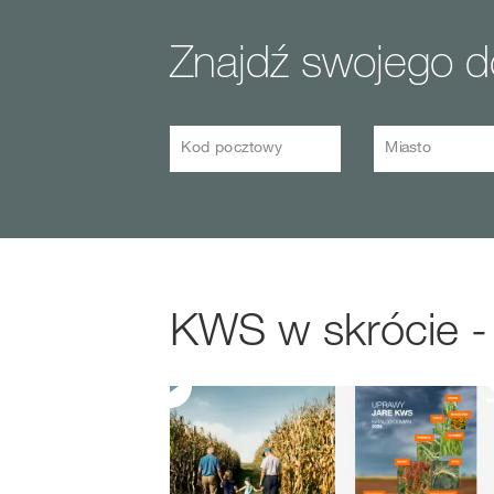
Znajdź swojego 
Kod pocztowy
Miasto
KWS w skrócie -