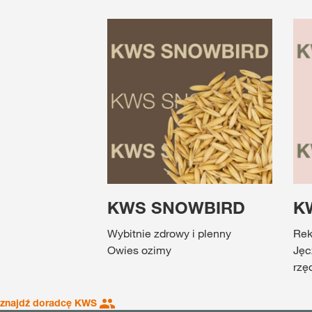
KWS SNOWBIRD
K
Wybitnie zdrowy i plenny
Rek
Owies ozimy
Jęc
rzę
znajdź doradcę KWS