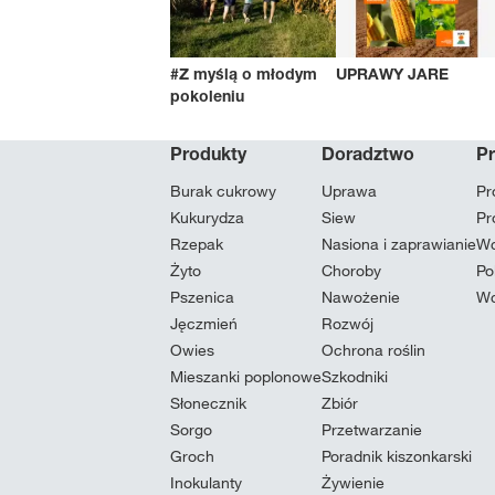
#Z myślą o młodym
UPRAWY JARE
pokoleniu
Produkty
Doradztwo
P
Burak cukrowy
Uprawa
Pr
Kukurydza
Siew
Pr
Rzepak
Nasiona i zaprawianie
Wc
Żyto
Choroby
Po
Pszenica
Nawożenie
Wc
Jęczmień
Rozwój
Owies
Ochrona roślin
Mieszanki poplonowe
Szkodniki
Słonecznik
Zbiór
Sorgo
Przetwarzanie
Groch
Poradnik kiszonkarski
Inokulanty
Żywienie