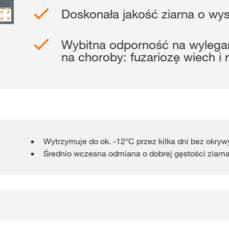
Doskonała jakość ziarna o w
Gdzie kupić?
Wybitna odporność na wylegan
Sklep
na choroby: fuzariozę wiech i
myKWS
ekskl
wsparcie dla r
ZA
Wytrzymuje do ok. -12°C przez kilka dni bez okryw
Średnio wczesna odmiana o dobrej gęstości ziarna i
ZARE
Międzynaro
Grupy KWS 
kws.com/co