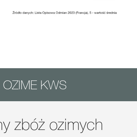
Y OZIME KWS
ny zbóż ozimych