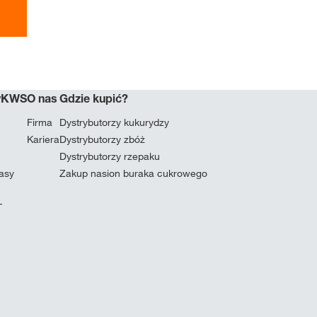
myKWS
O nas
Gdzie kupić?
Firma
Dystrybutorzy kukurydzy
Kariera
Dystrybutorzy zbóż
Dystrybutorzy rzepaku
masy
Zakup nasion buraka cukrowego
T