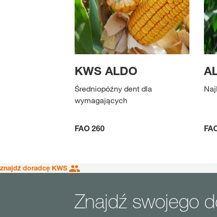
KWS ALDO
A
Średniopóźny dent dla
Naj
wymagających
FAO 260
FAO
znajdź doradcę KWS
Znajdź swojego 