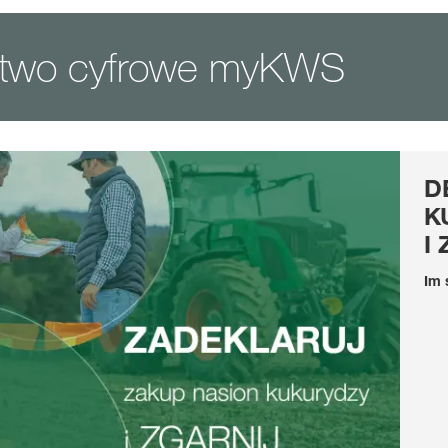
ztwo cyfrowe myKWS
D
K
I
Im 