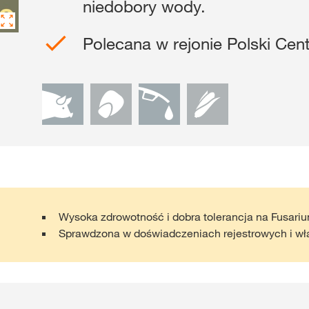
niedobory wody.
Gdzie kupić?
Polecana w rejonie Polski Cent
Sklep
myKWS
ekskl
wsparcie dla r
ZA
ZARE
Wysoka zdrowotność i dobra tolerancja na Fusariu
Sprawdzona w doświadczeniach rejestrowych i w
Międzynaro
Grupy KWS 
kws.com/co