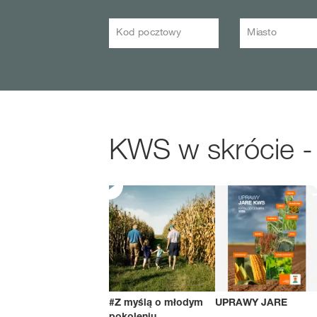
Kod pocztowy
Miasto
KWS w skrócie -
#Z myślą o młodym
UPRAWY JARE
pokoleniu