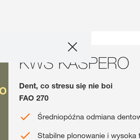
Produkty
an
KWS KASPERO
KWS KASPERO
Doradztwo
Promocje
Dent, co stresu się nie boi
Co nowego?
FAO 270
Cyfrowe rolnict
Średniopóźna odmiana dento
myKWS
Stabilne plonowanie i wysoka 
O nas