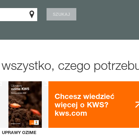
SZUKAJ
 wszystko, czego potrzebu
Chcesz wiedzieć
więcej o KWS?
kws.com
UPRAWY OZIME