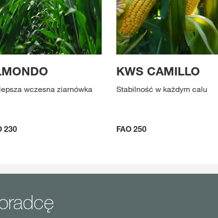
LMONDO
KWS CAMILLO
lepsza wczesna ziarnówka
Stabilność w każdym calu
 230
FAO 250
doradcę