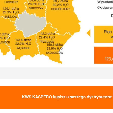
KWS KASPERO kupisz u naszego dystrybutora