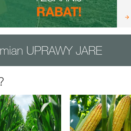
odmian UPRAWY JARE
?