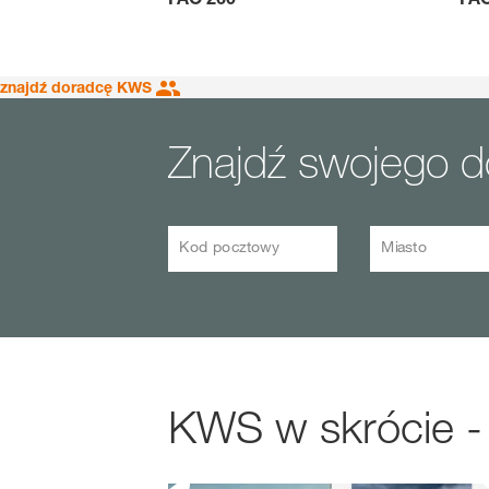
znajdź doradcę KWS
Znajdź swojego 
Kod pocztowy
Miasto
KWS w skrócie -