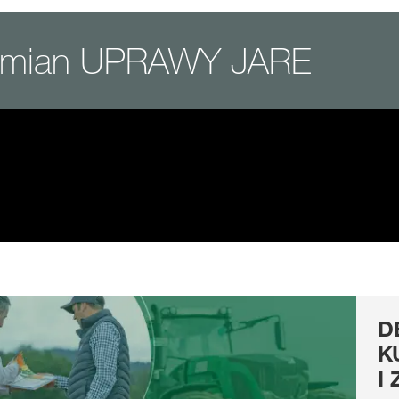
odmian UPRAWY JARE
D
K
I