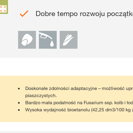
Dobre tempo rozwoju począt
Gdzie kupić?
Sklep
myKWS
ekskl
wsparcie dla r
ZA
Doskonałe zdolności adaptacyjne – możliwość up
ZARE
piaszczystych.
Bardzo mała podatność na Fusarium ssp. kolb i ło
Wysoka wydajność bioetanolu (42,25 dm3/100 kg z
Międzynaro
Grupy KWS 
kws.com/co