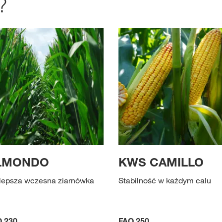
?
LMONDO
KWS CAMILLO
lepsza wczesna ziarnówka
Stabilność w każdym calu
 230
FAO 250