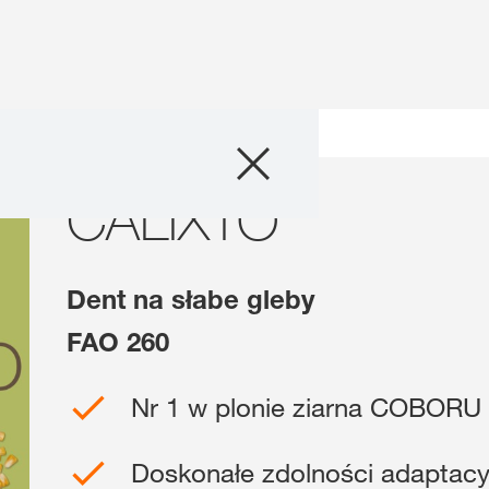
Produkty
an
CALIXTO
CALIXTO
Doradztwo
Promocje
Dent na słabe gleby
Co nowego?
FAO 260
Cyfrowe rolnict
Nr 1 w plonie ziarna COBORU
myKWS
Doskonałe zdolności adaptacy
O nas