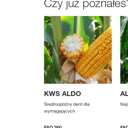
Czy już poznałeś
KWS ALDO
A
Średniopóźny dent dla
Naj
wymagających
FAO 260
FAO