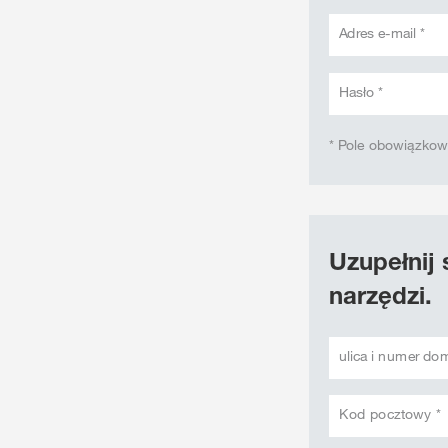
Adres e-mail *
Hasło *
* Pole obowiązko
Uzupełnij 
narzędzi.
ulica i numer do
Kod pocztowy *