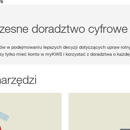
WS
Gdzie kupić?
esne doradztwo cyfrowe
Sklep
ów w podejmowaniu lepszych decyzji dotyczących upraw rolnyc
myKWS
ekskl
czy tylko mieć konto w myKWS i korzystać z doradztwa o każdej
wsparcie dla r
ZA
arzędzi
ZARE
Międzynaro
Grupy KWS 
kws.com/co