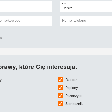
Kraj
 komórkowego
Numer telefonu
we
rawy, które Cię interesują.
wy
Rzepak
Poplony
Pszenżyto
Słonecznik