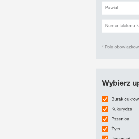
Powiat
Numer telefonu
* Pole obowiązko
Wybierz up
Burak cukro
Kukurydza
Pszenica
Żyto
Jęczmień