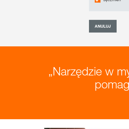
ANULUJ
Narzędzie w 
pomaga