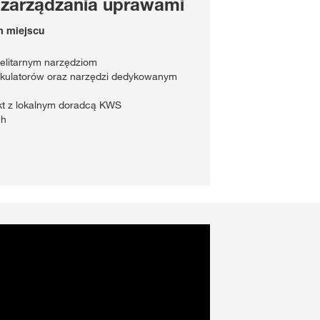
 zarządzania uprawami
m miejscu
telitarnym narzędziom
lkulatorów oraz narzędzi dedykowanym
akt z lokalnym doradcą KWS
ch