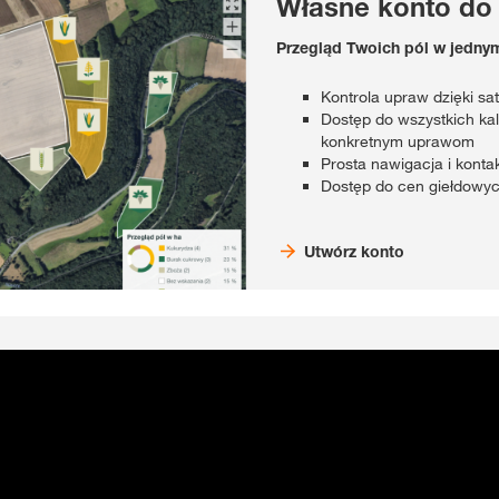
Własne konto do
Przegląd Twoich pól w jedny
Kontrola upraw dzięki sa
Dostęp do wszystkich ka
konkretnym uprawom
Prosta nawigacja i kont
Dostęp do cen giełdowy
Utwórz konto