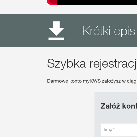
Krótki op
Szybka rejestrac
Darmowe konto myKWS założysz w ciągu
Załóż kon
Imię *