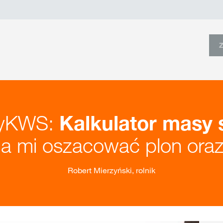
myKWS:
Kalkulator masy 
 mi oszacować plon oraz 
Robert Mierzyński, rolnik