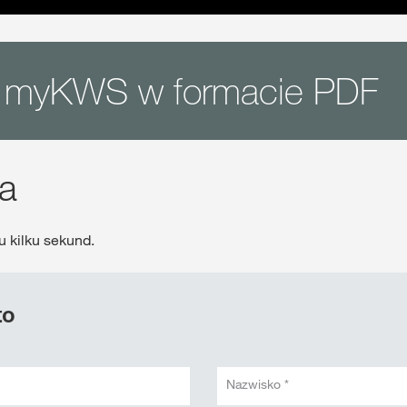
is myKWS w formacie PDF
ja
 kilku sekund.
to
Nazwisko *