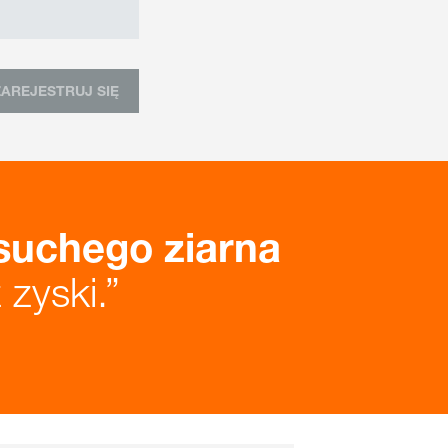
ZAREJESTRUJ SIĘ
suchego ziarna
zyski.