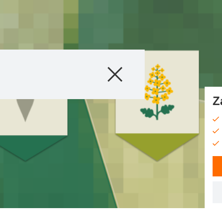
Produkty
Doradztwo
Z
Promocje
Co nowego?
Cyfrowe rolnict
myKWS
O nas