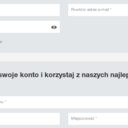
Powtórz adres e-mail *
we
swoje konto i korzystaj z naszych najl
mu *
Miejscowość *