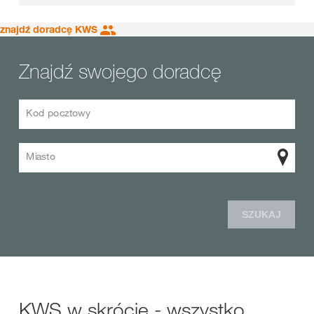
znajdź doradcę KWS
Znajdź swojego doradcę
Kod pocztowy
Miasto
SZUKAJ
KWS w skrócie - wszystko,