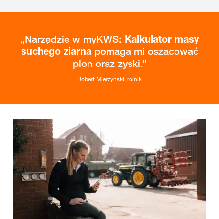
Narzędzie w myKWS:
Kalkulator masy
suchego ziarna
pomaga mi oszacować
plon oraz zyski.
Robert Mierzyński, rolnik