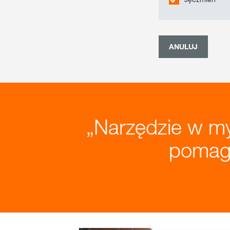
ANULUJ
Narzędzie w 
pomaga