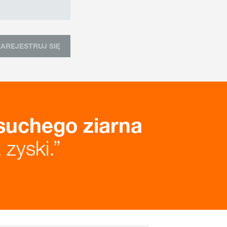
ZAREJESTRUJ SIĘ
suchego ziarna
zyski.