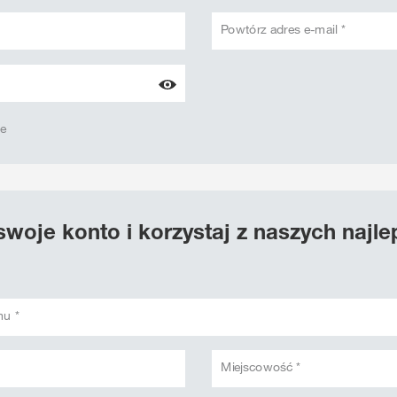
Powtórz adres e-mail *
we
swoje konto i korzystaj z naszych najl
mu *
Miejscowość *