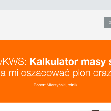
myKWS:
Kalkulator masy 
 mi oszacować plon oraz 
Robert Mierzyński, rolnik