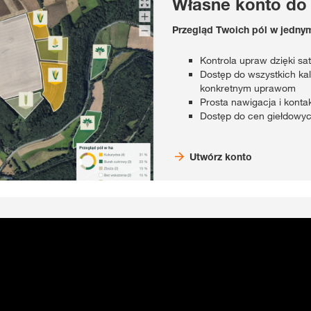
Własne konto do
Przegląd Twoich pól w jedny
Kontrola upraw dzięki sa
Dostęp do wszystkich ka
konkretnym uprawom
Prosta nawigacja i kont
Dostęp do cen giełdowy
Utwórz konto