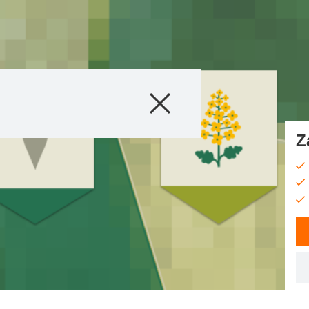
Produkty
Doradztwo
Z
Promocje
Co nowego?
Cyfrowe rolnict
myKWS
O nas