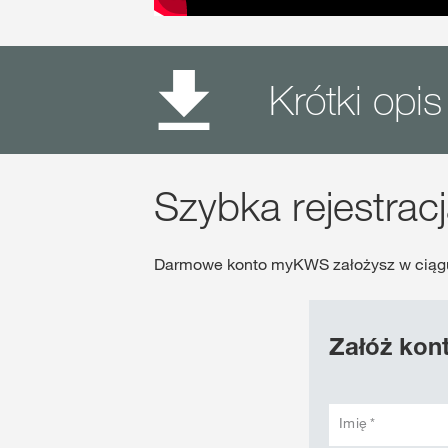
Krótki op
Szybka rejestrac
Darmowe konto myKWS założysz w ciągu
Załóż kon
Imię *