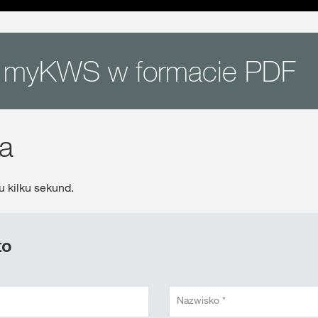
is myKWS w formacie PDF
ja
 kilku sekund.
to
Nazwisko *