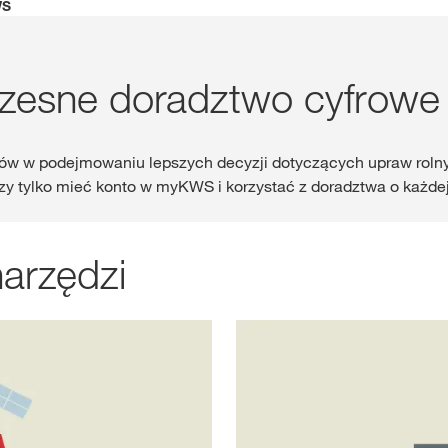
WS
Gdzie kupić?
esne doradztwo cyfrowe
Sklep
ów w podejmowaniu lepszych decyzji dotyczących upraw rolnyc
myKWS
ekskl
czy tylko mieć konto w myKWS i korzystać z doradztwa o każdej
wsparcie dla r
ZA
arzędzi
ZARE
Międzynaro
Grupy KWS 
kws.com/co