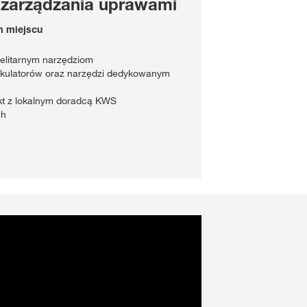
 zarządzania uprawami
m miejscu
telitarnym narzędziom
lkulatorów oraz narzędzi dedykowanym
akt z lokalnym doradcą KWS
ch