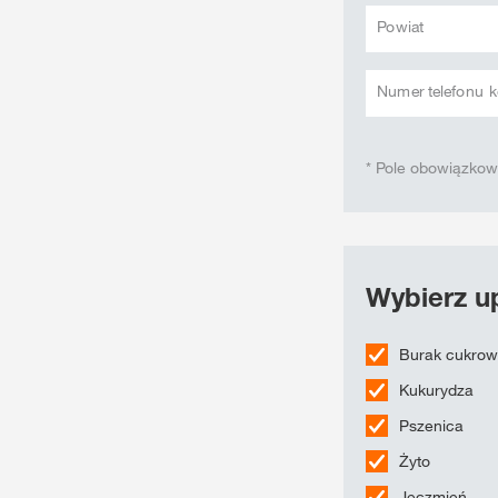
Powiat
Numer telefonu
* Pole obowiązko
Wybierz up
Burak cukro
Kukurydza
Pszenica
Żyto
Jęczmień