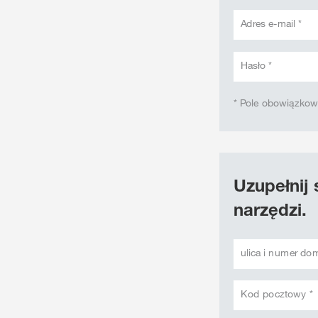
Adres e-mail *
Hasło *
* Pole obowiązko
Uzupełnij 
narzędzi.
ulica i numer do
Kod pocztowy *