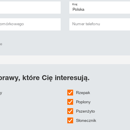
Kraj
 komórkowego
Numer telefonu
we
rawy, które Cię interesują.
wy
Rzepak
Poplony
Pszenżyto
Słonecznik