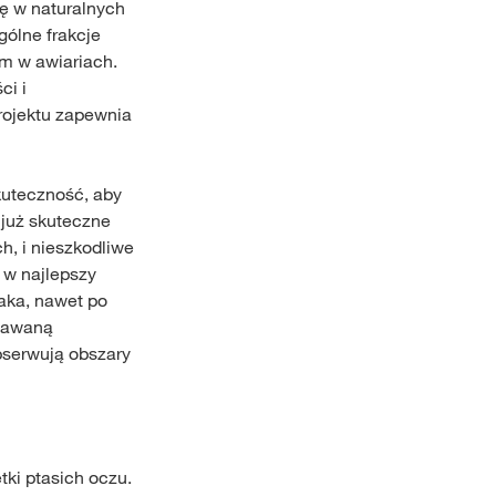
ię w naturalnych
gólne frakcje
em w awiariach.
ci i
rojektu zapewnia
skuteczność, aby
 już skuteczne
h, i nieszkodliwe
 w najlepszy
aka, nawet po
ddawaną
bserwują obszary
tki ptasich oczu.