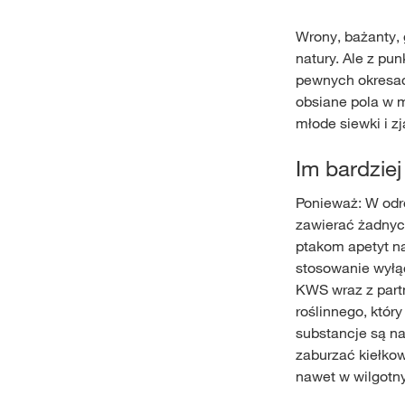
Wrony, bażanty, 
natury. Ale z pu
pewnych okresac
obsiane pola w m
młode siewki i z
Im bardziej
Ponieważ: W odr
zawierać żadnyc
ptakom apetyt n
stosowanie wyłąc
KWS wraz z part
roślinnego, który
substancje są n
zaburzać kiełkow
nawet w wilgotn