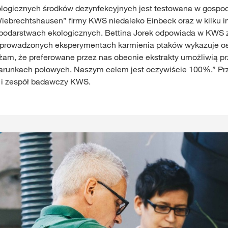
logicznych środków dezynfekcyjnych jest testowana w gospo
iebrechtshausen” firmy KWS niedaleko Einbeck oraz w kilku i
podarstwach ekologicznych. Bettina Jorek odpowiada w KWS z
zeprowadzonych eksperymentach karmienia ptaków wykazuje o
am, że preferowane przez nas obecnie ekstrakty umożliwią pr
runkach polowych. Naszym celem jest oczywiście 100%.” Pr
 i zespół badawczy KWS.