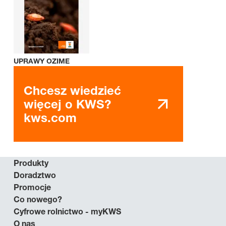
UPRAWY OZIME
Chcesz wiedzieć
więcej o KWS?
kws.com
Produkty
Doradztwo
Promocje
Co nowego?
Cyfrowe rolnictwo - myKWS
O nas