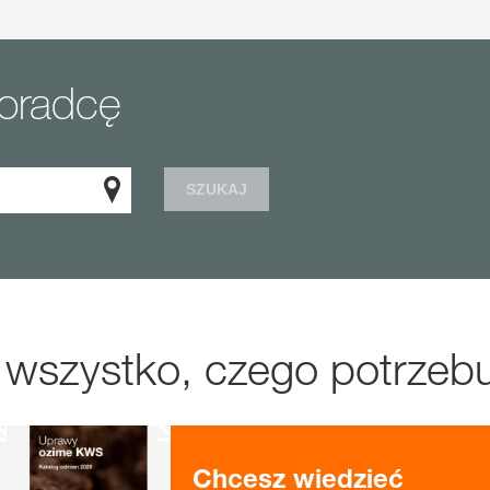
doradcę
SZUKAJ
 wszystko, czego potrzebu
Chcesz wiedzieć