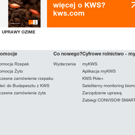
więcej o KWS?
kws.com
UPRAWY OZIME
romocje
Co nowego?
Cyfrowe rolnictwo - 
omocja Rzepak
Wydarzenia
myKWS
omocja Żyto
Aplikacja myKWS
zesne zamówienie rzepaku
KWS Pole+
leć do Budapesztu z KWS
Satelitarny monitoring bio
zesne zamówienie żyta
Zarządzanie uprawą
Zabiegi CONVISO® SMAR