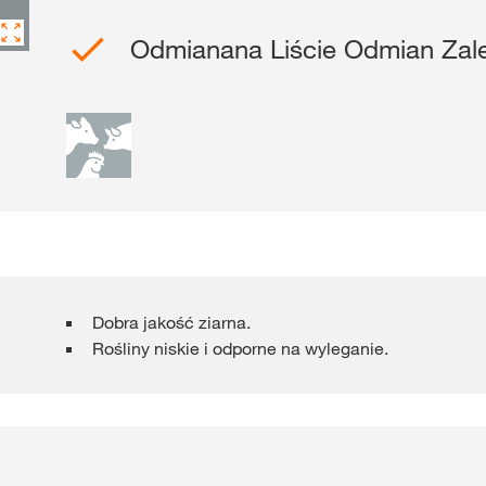
Odmianana Liście Odmian Zal
Gdzie kupić?
Sklep
myKWS
ekskl
wsparcie dla r
ZA
Dobra jakość ziarna.
ZARE
Rośliny niskie i odporne na wyleganie.
Międzynaro
Grupy KWS 
kws.com/co