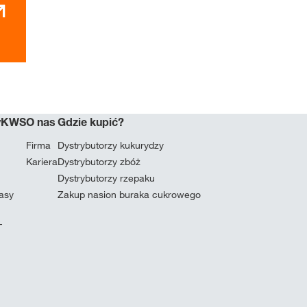
myKWS
O nas
Gdzie kupić?
Firma
Dystrybutorzy kukurydzy
Kariera
Dystrybutorzy zbóż
Dystrybutorzy rzepaku
masy
Zakup nasion buraka cukrowego
T