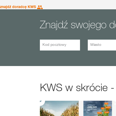
znajdź doradcę KWS
Znajdź swojego 
Kod pocztowy
Miasto
KWS w skrócie -