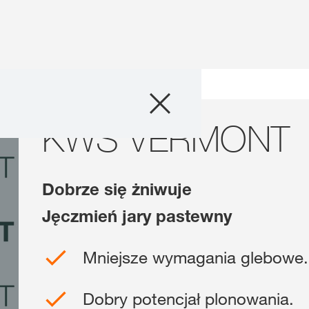
Produkty
zmienia
KWS VERMONT
KWS VERMONT
Doradztwo
Promocje
Dobrze się żniwuje
Co nowego?
Jęczmień jary pastewny
Cyfrowe rolnict
Mniejsze wymagania glebowe.
myKWS
Dobry potencjał plonowania.
O nas