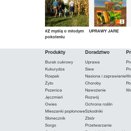
#Z myślą o młodym
UPRAWY JARE
pokoleniu
Produkty
Doradztwo
P
Burak cukrowy
Uprawa
Pr
Kukurydza
Siew
Pr
Rzepak
Nasiona i zaprawianie
Wc
Żyto
Choroby
Po
Pszenica
Nawożenie
Wc
Jęczmień
Rozwój
Owies
Ochrona roślin
Mieszanki poplonowe
Szkodniki
Słonecznik
Zbiór
Sorgo
Przetwarzanie