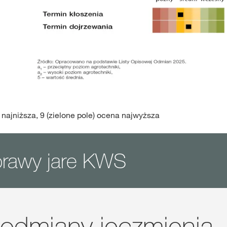
 najniższa, 9 (zielone pole) ocena najwyższa
prawy jare KWS
 odmiany jęczmienia