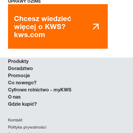
UPRAWY OZIME
Chcesz wiedzieć
więcej o KWS?
kws.com
Produkty
Doradztwo
Promocje
Co nowego?
Cyfrowe rolnictwo - myKWS
O nas
Gdzie kupić?
Kontakt
Polityka prywatności