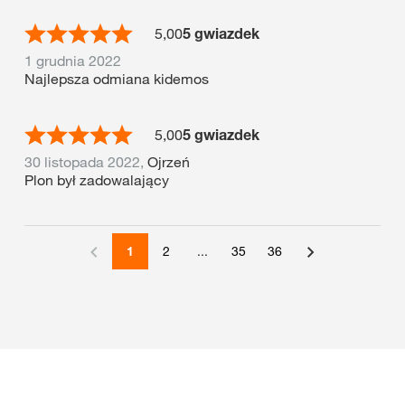
5,00
5 gwiazdek
1 grudnia 2022
Najlepsza odmiana kidemos
5,00
5 gwiazdek
30 listopada 2022,
Ojrzeń
Plon był zadowalający
1
2
...
35
36