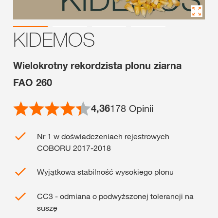
KIDEMOS
Wielokrotny rekordzista plonu ziarna
FAO 260
4,36
178
Opinii
Nr 1 w doświadczeniach rejestrowych
COBORU 2017-2018
Wyjątkowa stabilność wysokiego plonu
CC3 - odmiana o podwyższonej tolerancji na
suszę