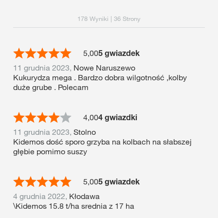
178 Wyniki | 36 Strony
5,00
5 gwiazdek
11 grudnia 2023,
Nowe Naruszewo
Kukurydza mega . Bardzo dobra wilgotność ,kolby
duże grube . Polecam
4,00
4 gwiazdki
11 grudnia 2023,
Stolno
Kidemos dość sporo grzyba na kolbach na słabszej
głębie pomimo suszy
5,00
5 gwiazdek
4 grudnia 2022,
Kłodawa
\Kidemos 15.8 t/ha srednia z 17 ha