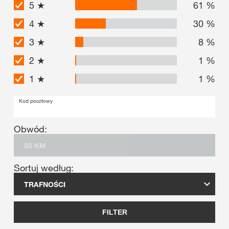
5 ★
61
%
4 ★
30
%
3 ★
8
%
2 ★
1
%
1 ★
1
%
Kod pocztowy
Obwód:
Sortuj według:
FILTER