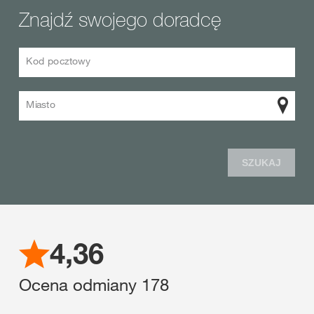
Znajdź swojego doradcę
Kod pocztowy
Miasto
SZUKAJ
4,36
Ocena odmiany
178