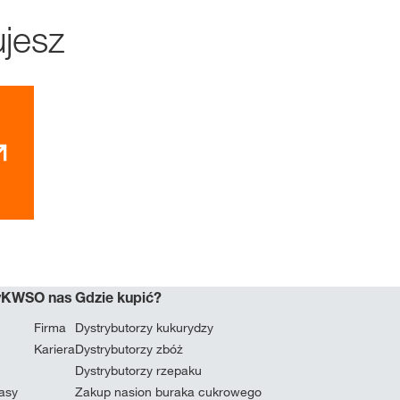
jesz
myKWS
O nas
Gdzie kupić?
Firma
Dystrybutorzy kukurydzy
Kariera
Dystrybutorzy zbóż
Dystrybutorzy rzepaku
masy
Zakup nasion buraka cukrowego