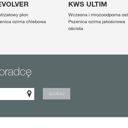
EVOLVER
KWS ULTIM
trzałowy plon
Wczesna i mrozoodporna os
enica ozima chlebowa
Pszenica ozima jakościowa
oścista
doradcę
SZUKAJ