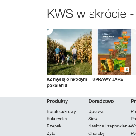
KWS w skrócie -
#Z myślą o młodym
UPRAWY JARE
pokoleniu
Produkty
Doradztwo
P
Burak cukrowy
Uprawa
Pr
Kukurydza
Siew
Pr
Rzepak
Nasiona i zaprawianie
Wc
Żyto
Choroby
Po