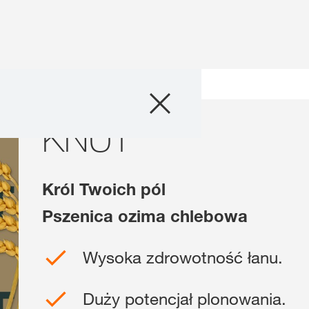
Produkty
enicy
KNUT
KNUT
Doradztwo
Promocje
Król Twoich pól
Co nowego?
Pszenica ozima chlebowa
Cyfrowe rolnict
Wysoka zdrowotność łanu.
myKWS
Duży potencjał plonowania.
O nas