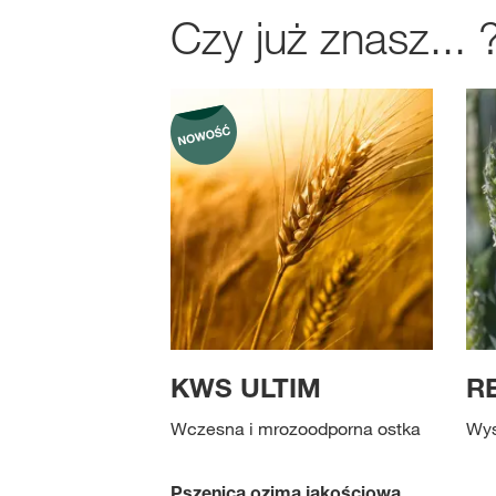
Czy już znasz... 
KWS ULTIM
R
Wczesna i mrozoodporna ostka
Wys
Pszenica ozima jakościowa