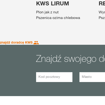
KWS LIRUM
R
Plon jak z nut
Wys
Pszenica ozima chlebowa
Psz
znajdź doradcę KWS
Znajdź swojego 
Kod pocztowy
Miasto