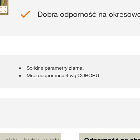
Dobra odporność na okresowe
Gdzie kupić?
Sklep
myKWS
ekskl
wsparcie dla r
Solidne parametry ziarna.
Mrozoodporność 4 wg COBORU.
ZA
ZARE
Międzynaro
Grupy KWS 
kws.com/co