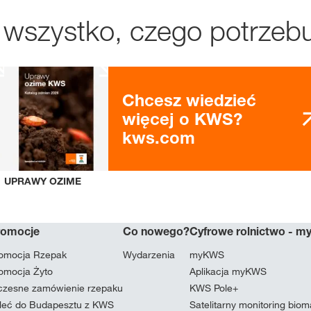
 wszystko, czego potrzebu
Chcesz wiedzieć
więcej o KWS?
kws.com
UPRAWY OZIME
romocje
Co nowego?
Cyfrowe rolnictwo - 
omocja Rzepak
Wydarzenia
myKWS
omocja Żyto
Aplikacja myKWS
zesne zamówienie rzepaku
KWS Pole+
leć do Budapesztu z KWS
Satelitarny monitoring bio