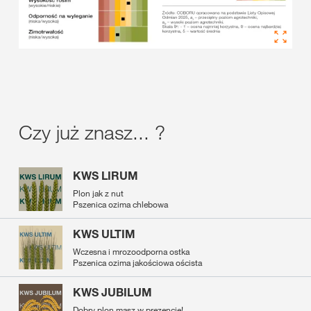
Czy już znasz... ?
KWS LIRUM
Plon jak z nut
Pszenica ozima chlebowa
KWS ULTIM
Wczesna i mrozoodporna ostka
Pszenica ozima jakościowa oścista
KWS JUBILUM
Dobry plon masz w prezencie!