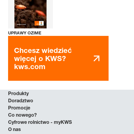
UPRAWY OZIME
Chcesz wiedzieć
więcej o KWS?
kws.com
Produkty
Doradztwo
Promocje
Co nowego?
Cyfrowe rolnictwo - myKWS
O nas