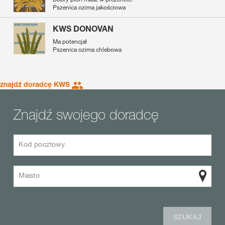
Pszenica ozima jakościowa
KWS DONOVAN
Ma potencjał
Pszenica ozima chlebowa
znajdź doradcę KWS
Znajdź swojego doradcę
Kod pocztowy
Miasto
SZUKAJ