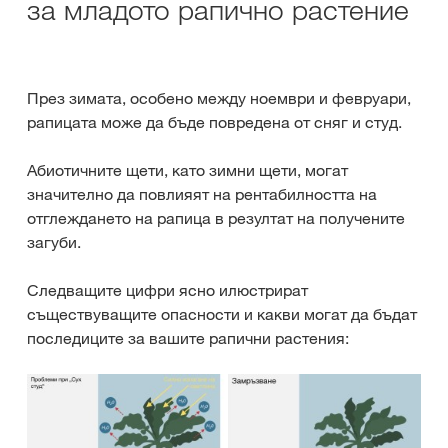
за младото рапично растение
През зимата, особено между ноември и февруари,
рапицата може да бъде повредена от сняг и студ.
Абиотичните щети, като зимни щети, могат
значително да повлияят на рентабилността на
отглеждането на рапица в резултат на получените
загуби.
Следващите цифри ясно илюстрират
съществуващите опасности и какви могат да бъдат
последиците за вашите рапични растения: