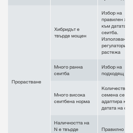
Избор на
правилен хиб
към датата на
Хибридът е
сеитба.
твърде мощен
Използване н
регулатори на
растежа
Много ранна
Избор на
сеитба
подходящ хиб
Прорастване
Количеството
Много висока
семена се
сеитбена норма
адаптира към
датата на сеи
Наличността на
N е твърде
Правилно тор