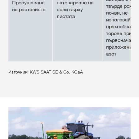
Просушаване
натоварване на
твърде рохки
на растенията
соли върху
почви, не
листата
използвайте
прахообразни
торове при
първоначалн
приложение 
азот
Източник: KWS SAAT SE & Co. KGaA