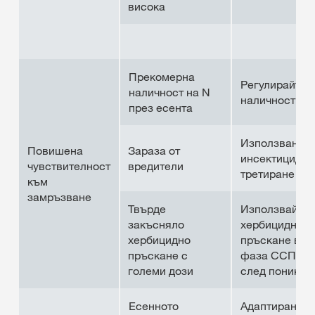
висока
Прекомерна
Регулирайте 
наличност на N
наличност
през есента
Използване н
Повишена
Зараза от
инсектицидно
чувствителност
вредители
третиране
към
замръзване
Твърде
Използвайте
закъсняло
хербицидно
хербицидно
пръскане във
пръскане с
фаза ССПП и
големи дози
след пониква
Есенното
Адаптирана