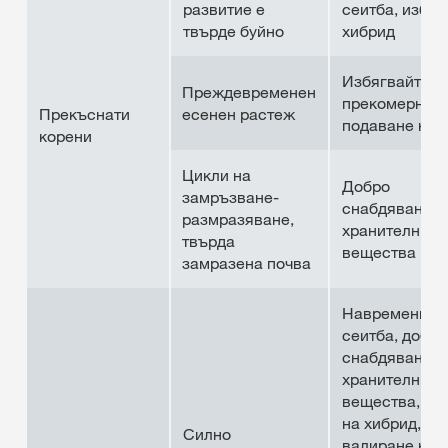
развитие е
сеитба, избор
твърде буйно
хибрид
Избягвайте
Преждевременен
прекомернот
Прекъснати
есенен растеж
подаване на 
корени
Цикли на
Добро
замръзване-
снабдяване с
размразяване,
хранителни
твърда
вещества
замразена почва
Навременнат
сеитба, добро
снабдяване с
хранителни
вещества, из
на хибрид,
Силно
валиране на