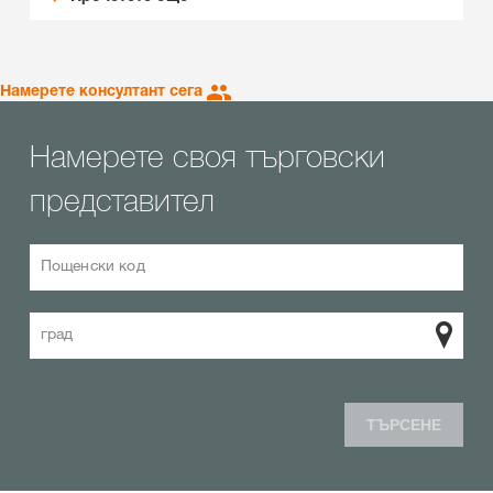
Намерете консултант сега
Намерете своя търговски
представител
Пощенски код
град
ТЪРСЕНЕ