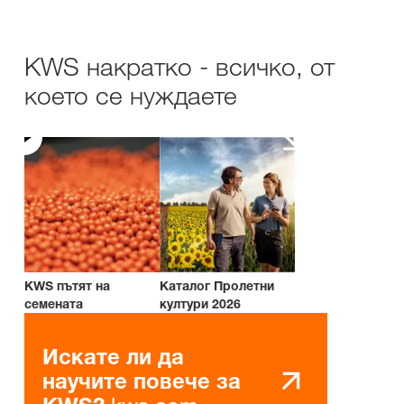
KWS накратко - всичко, от
което се нуждаете
KWS пътят на
Каталог Пролетни
семената
култури 2026
Искате ли да
научите повече за