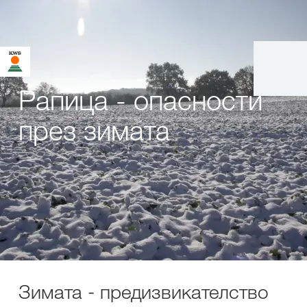
Рапица - опасности
през зимата
Зимата - предизвикателство