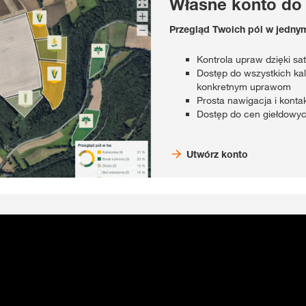
Własne konto do
Przegląd Twoich pól w jedny
Kontrola upraw dzięki sa
Dostęp do wszystkich ka
konkretnym uprawom
Prosta nawigacja i kont
Dostęp do cen giełdowy
Utwórz konto