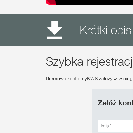
Krótki op
Szybka rejestrac
Darmowe konto myKWS założysz w ciągu
Załóż kon
Imię *