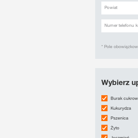
Powiat
Numer telefonu
* Pole obowiązko
Wybierz up
Burak cukro
Kukurydza
Pszenica
Żyto
Jęczmień