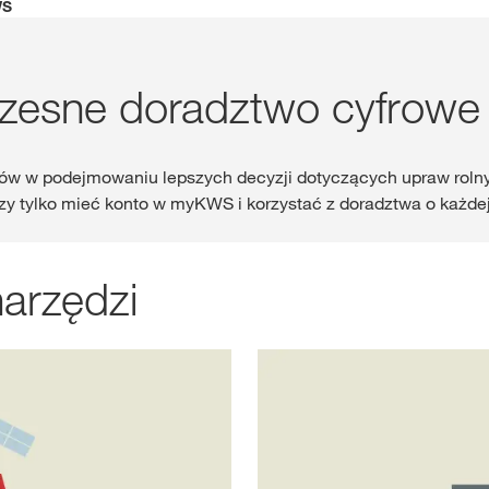
WS
Gdzie kupić?
esne doradztwo cyfrowe
Sklep
ów w podejmowaniu lepszych decyzji dotyczących upraw rolnyc
myKWS
ekskl
czy tylko mieć konto w myKWS i korzystać z doradztwa o każdej
wsparcie dla r
ZA
arzędzi
ZARE
Międzynaro
Grupy KWS 
kws.com/co