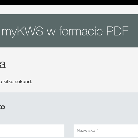
is myKWS w formacie PDF
ja
 kilku sekund.
to
Nazwisko *