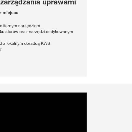
 zarządzania uprawami
m miejscu
telitarnym narzędziom
lkulatorów oraz narzędzi dedykowanym
akt z lokalnym doradcą KWS
ch