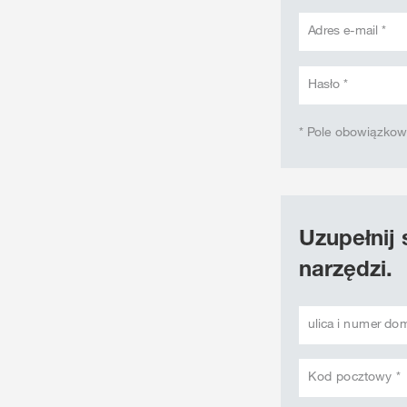
Adres e-mail *
Hasło *
* Pole obowiązko
Uzupełnij 
narzędzi.
ulica i numer do
Kod pocztowy *