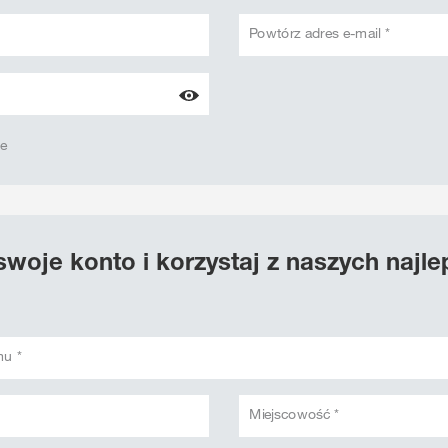
Powtórz adres e-mail *
we
swoje konto i korzystaj z naszych najl
mu *
Miejscowość *