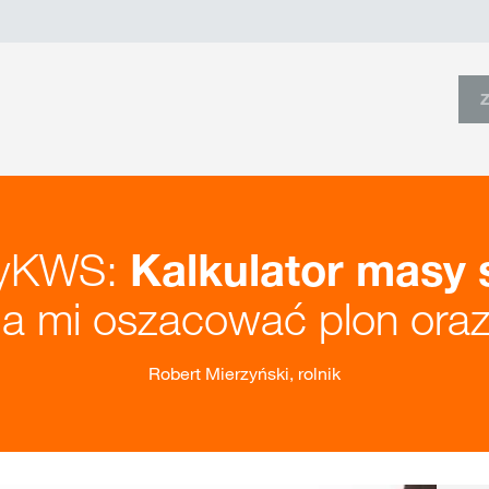
myKWS:
Kalkulator masy 
 mi oszacować plon oraz 
Robert Mierzyński, rolnik