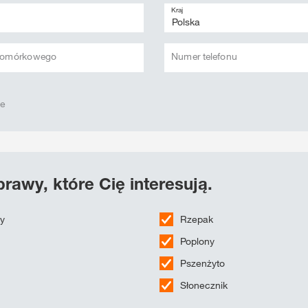
Kraj
 komórkowego
Numer telefonu
we
rawy, które Cię interesują.
wy
Rzepak
Poplony
Pszenżyto
Słonecznik