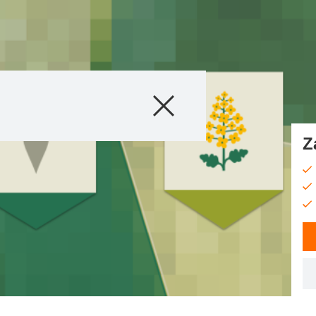
Produkty
Doradztwo
Z
Promocje
Co nowego?
Cyfrowe rolnict
myKWS
O nas