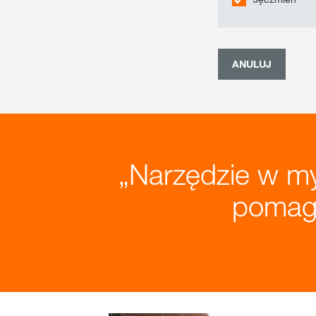
ANULUJ
Narzędzie w 
pomaga