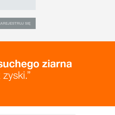
ZAREJESTRUJ SIĘ
suchego ziarna
zyski.