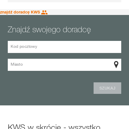
znajdź doradcę KWS
Znajdź swojego doradcę
Kod pocztowy
Miasto
SZUKAJ
KWS w skrócie - wszystko,