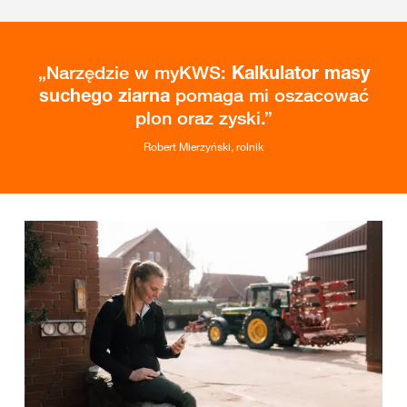
Narzędzie w myKWS:
Kalkulator masy
suchego ziarna
pomaga mi oszacować
plon oraz zyski.
Robert Mierzyński, rolnik