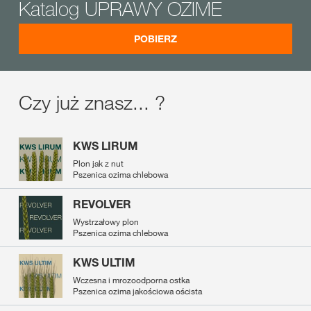
Katalog UPRAWY OZIME
POBIERZ
Czy już znasz... ?
KWS LIRUM
Plon jak z nut
Pszenica ozima chlebowa
REVOLVER
Wystrzałowy plon
Pszenica ozima chlebowa
KWS ULTIM
Wczesna i mrozoodporna ostka
Pszenica ozima jakościowa oścista