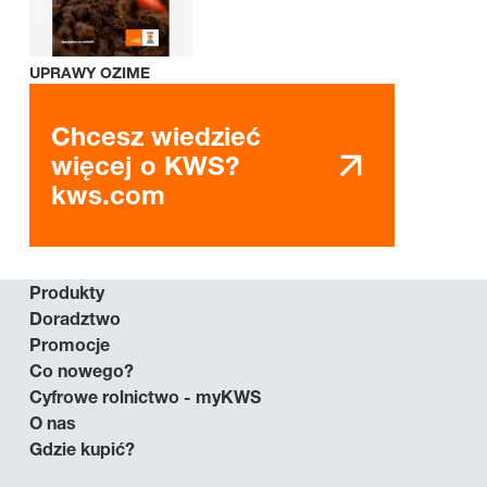
UPRAWY OZIME
Chcesz wiedzieć
więcej o KWS?
kws.com
Produkty
Doradztwo
Promocje
Co nowego?
Cyfrowe rolnictwo - myKWS
O nas
Gdzie kupić?