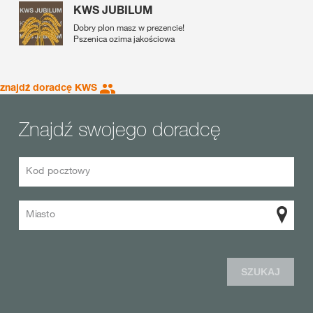
KWS JUBILUM
Dobry plon masz w prezencie!
Pszenica ozima jakościowa
znajdź doradcę KWS
Znajdź swojego doradcę
Kod pocztowy
Miasto
SZUKAJ