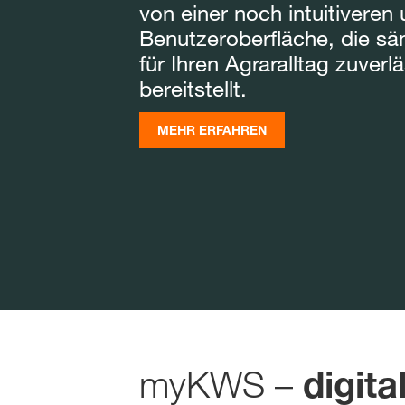
von einer noch intuitivere
Benutzeroberfläche, die sä
für Ihren Agraralltag zuver
bereitstellt.
MEHR ERFAHREN
myKWS –
digita