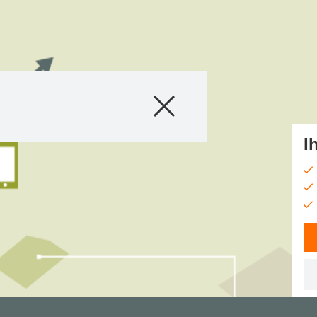
Produkte
Beratung
I
Stories & Event
Digitale Service
Über uns
Karriere