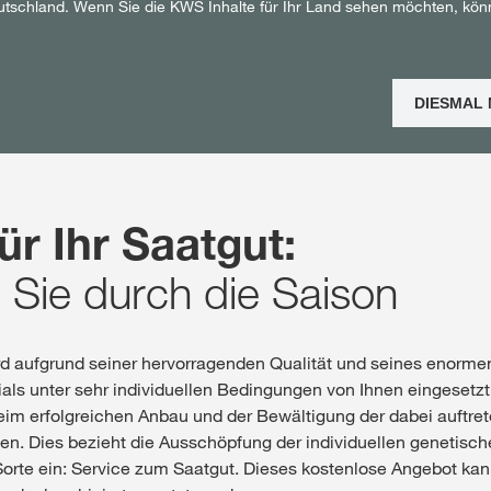
utschland. Wenn Sie die KWS Inhalte für Ihr Land sehen möchten, kön
Shop
DIESMAL
Exklusiver Inha
mit
myKWS
ür Ihr Saatgut:
RE
Sie durch die Saison
Internation
d aufgrund seiner hervorragenden Qualität und seines enorme
der KWS Gro
als unter sehr individuellen Bedingungen von Ihnen eingeset
kws.com/co
beim erfolgreichen Anbau und der Bewältigung der dabei auftre
n. Dies bezieht die Ausschöpfung der individuellen genetisch
Sorte ein: Service zum Saatgut. Dieses kostenlose Angebot kan